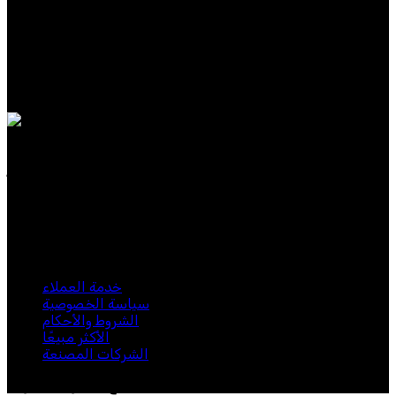
الفئات الشائعة
الرجال
النساء
عطر
حصريات
عطورنا مصنوعة من مكونات نادرة وفاخرة، وتجسد الأناقة
الخالدة والحس العصري. سواء كنت تبحث عن عطر مميز
للاستخدام اليومي.
اشترك في نشرتنا الإخبارية
كن أول من يعرف. اشترك في النشرة الإخبارية اليوم
خدمة العملاء
سياسة الخصوصية
الشروط والأحكام
الأكثر مبيعًا
الشركات المصنعة
لبيب 2024. جميع الحقوق محفوظة.