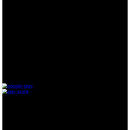
الرجال
النساء
عطر
حصريات
روابط مفيدة
معلومات عنا
اتصل بنا
التوصيل
المدونة
متوفر على:
روابط التواصل الاجتماعي
اشترك في نشرتنا الإخبارية
كن أول من يعرف. اشترك في النشرة الإخبارية اليوم