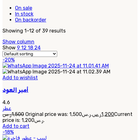
On sale
In stock
On backorder
Showing 1–12 of 39 results
Show column
Show
9
12
18
24
-20%
Add to wishlist
أمير العود
4.6
عطر
ر.س
1,500
Original price was: 1,500ر.س.
ر.س
1,200
Current
price is: 1,200ر.س.
Add to cart
-18%