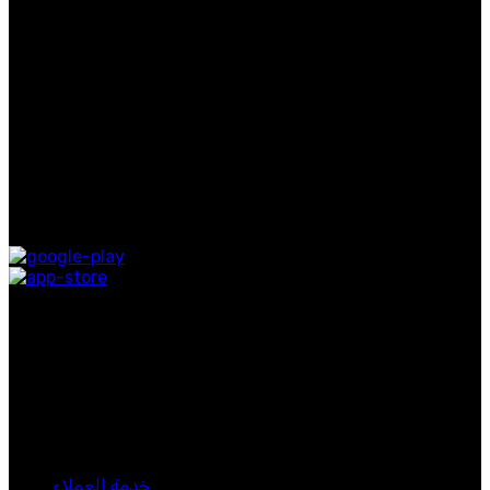
حصريات
روابط مفيدة
معلومات عنا
اتصل بنا
التوصيل
المدونة
متوفر على:
روابط التواصل الاجتماعي
اشترك في نشرتنا الإخبارية
كن أول من يعرف. اشترك في النشرة الإخبارية اليوم
لبيب 2024. جميع الحقوق محفوظة.
خدمة العملاء