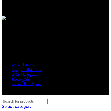
النساء
عطر
حصريات
عطورنا مصنوعة من مكونات نادرة وفاخرة، وتجسد الأناقة
الخالدة والحس العصري. سواء كنت تبحث عن عطر مميز
للاستخدام اليومي.
اشترك في نشرتنا الإخبارية
كن أول من يعرف. اشترك في النشرة الإخبارية اليوم
خدمة العملاء
سياسة الخصوصية
الشروط والأحكام
الأكثر مبيعًا
الشركات المصنعة
لبيب 2024. جميع الحقوق محفوظة.
Select category