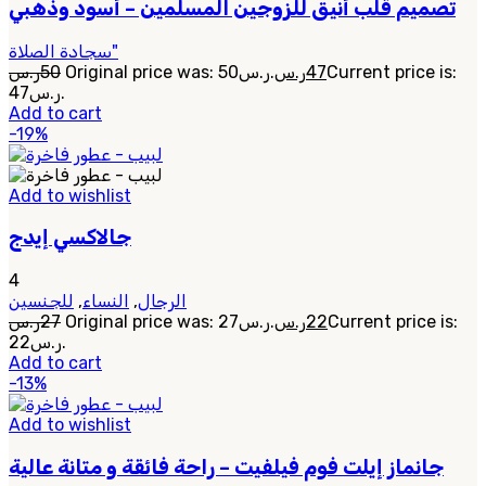
تصميم قلب أنيق للزوجين المسلمين – أسود وذهبي
سجادة الصلاة"
ر.س
50
Original price was: 50ر.س.
ر.س
47
Current price is:
47ر.س.
Add to cart
-19%
Add to wishlist
جالاكسي إيدج
4
للجنسين
,
النساء
,
الرجال
ر.س
27
Original price was: 27ر.س.
ر.س
22
Current price is:
22ر.س.
Add to cart
-13%
Add to wishlist
جانماز إيلت فوم فيلفيت – راحة فائقة و متانة عالية