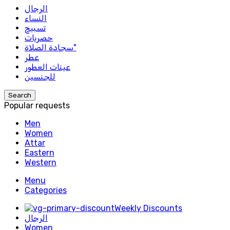
الرجال
النساء
تسبيح
حصريات
سجادة الصلاة"
عطر
عينات العطور
للجنسين
Search
Popular requests
Men
Women
Attar
Eastern
Western
Menu
Categories
Weekly Discounts
الرجال
Women