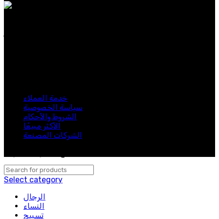
عطورنا مصنوعة من مكونات نادرة وفاخرة، وتجسد الأناقة
الخالدة والحس العصري. سواء كنت تبحث عن عطر مميز
للاستخدام اليومي.
اشترك في نشرتنا الإخبارية
كن أول من يعرف. اشترك في النشرة الإخبارية اليوم
خدمة العملاء
سياسة الخصوصية
الشروط والأحكام
الأكثر مبيعًا
الشركات المصنعة
لبيب 2024. جميع الحقوق محفوظة.
Select category
الرجال
النساء
تسبيح