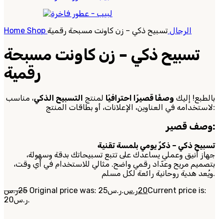
الرجال
تسبيح ذكي – زن كاونت مسبحة رقمية
Shop
Home
تسبيح ذكي – زن كاونت مسبحة
رقمية
بالطبع! إليك
وصفًا قصيرًا احترافيًا
لمنتج
التسبيح الذكي
، مناسب
لاستخدامه في العناوين، الإعلانات، أو بطاقات المنتج:
وصف قصير:
تسبيح ذكي – ذكرٌ يومي بلمسة تقنية
جهاز أنيق وعملي يساعدك على تتبع تسبيحاتك بدقة وسهولة،
بتصميم مريح وعدّاد رقمي واضح. مثالي للاستخدام في أي وقت،
ويُعد هدية روحانية رائعة لكل مسلم.
Current price is:
20
ر.س
Original price was: 25ر.س.
25
ر.س
20ر.س.