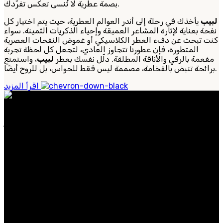
بصمة عطرية لا تُنسى تعكس تفرّدك.
لبيب
يأخذك في رحلة إلى أندر العوالم العطرية، حيث يتم اختيار كل
نفحة بعناية لإثارة المشاعر العميقة وإحياء الذكريات الثمينة. سواء
كنت تبحث عن دفء العطر الكلاسيكي أو غموض النفحات العصرية
المتطورة، فإن عطورنا تتجاوز العادي، لتجعل كل لحظة تجربة
مفعمة بالرقي والأناقة المطلقة. دلّل نفسك بعطر
لبيب
، واستمتع
برائحة تنبض بالفخامة، مصممة ليس فقط للحواس، بل للروح أيضًا.
اقرأ المزيد
عطورنا مصنوعة من مكونات نادرة وفاخرة، وتجسد الأناقة
الخالدة والحس العصري. سواء كنت تبحث عن عطر مميز
للاستخدام اليومي.
الفئات الشائعة
الرجال
النساء
عطر
حصريات
روابط مفيدة