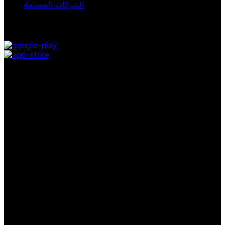
الشركات المصنعة
متوفر على:
روابط التواصل الاجتماعي
روابط مفيدة
معلومات عنا
اتصل بنا
التوصيل
المدونة
الفئات الشائعة
الرجال
النساء
عطر
حصريات