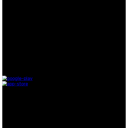
النساء
عطر
حصريات
روابط مفيدة
معلومات عنا
اتصل بنا
التوصيل
المدونة
متوفر على:
روابط التواصل الاجتماعي
اشترك في نشرتنا الإخبارية
كن أول من يعرف. اشترك في النشرة الإخبارية اليوم