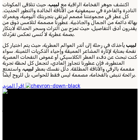
اكتشف جوهر الفخامة الراقية مع
لبيب
، حيث تتلاقى المكونات
النادرة والفاخرة في سيمفونية من الأناقة الخالدة والتطور الحديث.
كل عطر في مجموعتنا مُصمم ليرتقي بتجربتك اليومية، ويغمرك
بهالة دائمة من الجمال والجاذبية. عطورنا مصممة لتلامس ذوق من
يقدرون أدق التفاصيل، حيث تمزج بين التراث وسحر الحداثة لابتكار
بصمة عطرية لا تُنسى تعكس تفرّدك.
لبيب
يأخذك في رحلة إلى أندر العوالم العطرية، حيث يتم اختيار كل
نفحة بعناية لإثارة المشاعر العميقة وإحياء الذكريات الثمينة. سواء
كنت تبحث عن دفء العطر الكلاسيكي أو غموض النفحات العصرية
المتطورة، فإن عطورنا تتجاوز العادي، لتجعل كل لحظة تجربة
مفعمة بالرقي والأناقة المطلقة. دلّل نفسك بعطر
لبيب
، واستمتع
برائحة تنبض بالفخامة، مصممة ليس فقط للحواس، بل للروح أيضًا.
اقرأ المزيد
عطورنا مصنوعة من مكونات نادرة وفاخرة، وتجسد الأناقة
الخالدة والحس العصري. سواء كنت تبحث عن عطر مميز
للاستخدام اليومي.
الفئات الشائعة
الرجال