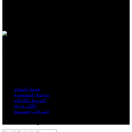
الرجال
النساء
عطر
حصريات
عطورنا مصنوعة من مكونات نادرة وفاخرة، وتجسد الأناقة
الخالدة والحس العصري. سواء كنت تبحث عن عطر مميز
للاستخدام اليومي.
اشترك في نشرتنا الإخبارية
كن أول من يعرف. اشترك في النشرة الإخبارية اليوم
خدمة العملاء
سياسة الخصوصية
الشروط والأحكام
الأكثر مبيعًا
الشركات المصنعة
لبيب 2024. جميع الحقوق محفوظة.