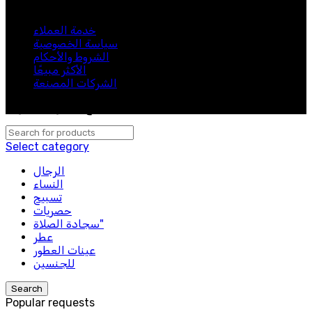
كن أول من يعرف. اشترك في النشرة الإخبارية اليوم
خدمة العملاء
سياسة الخصوصية
الشروط والأحكام
الأكثر مبيعًا
الشركات المصنعة
لبيب 2024. جميع الحقوق محفوظة.
Select category
الرجال
النساء
تسبيح
حصريات
سجادة الصلاة"
عطر
عينات العطور
للجنسين
Search
Popular requests