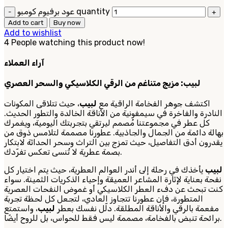
عود برفيوم كومبو quantity
Add to cart
Buy now
Add to wishlist
4
People watching this product now!
آراء العملاء
لبيب: مزيج متناغم من الرقي الكلاسيكي والسحر العصري
اكتشف جوهر الفخامة الراقية مع
لبيب
، حيث تتلاقى المكونات
النادرة والفاخرة في سيمفونية من الأناقة الخالدة والتطور الحديث.
كل عطر في مجموعتنا مُصمم ليرتقي بتجربتك اليومية، ويغمرك
بهالة دائمة من الجمال والجاذبية. عطورنا مصممة لتلامس ذوق من
يقدرون أدق التفاصيل، حيث تمزج بين التراث وسحر الحداثة لابتكار
بصمة عطرية لا تُنسى تعكس تفرّدك.
لبيب
يأخذك في رحلة إلى أندر العوالم العطرية، حيث يتم اختيار كل
نفحة بعناية لإثارة المشاعر العميقة وإحياء الذكريات الثمينة. سواء
كنت تبحث عن دفء العطر الكلاسيكي أو غموض النفحات العصرية
المتطورة، فإن عطورنا تتجاوز العادي، لتجعل كل لحظة تجربة
مفعمة بالرقي والأناقة المطلقة. دلّل نفسك بعطر
لبيب
، واستمتع
برائحة تنبض بالفخامة، مصممة ليس فقط للحواس، بل للروح أيضًا.