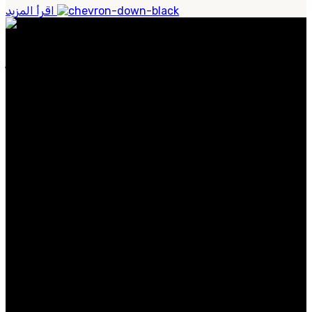
اقرأ المزيد
عطورنا مصنوعة من مكونات نادرة وفاخرة، وتجسد الأناقة
الخالدة والحس العصري. سواء كنت تبحث عن عطر مميز
للاستخدام اليومي.
الفئات الشائعة
الرجال
النساء
عطر
حصريات
روابط مفيدة
معلومات عنا
اتصل بنا
التوصيل
المدونة
متوفر على: