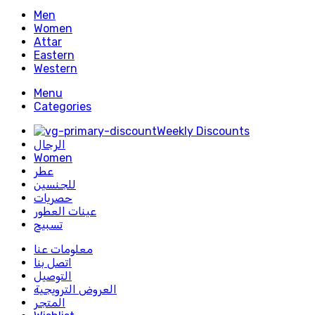
Men
Women
Attar
Eastern
Western
Menu
Categories
Weekly Discounts
الرجال
Women
عطر
للجنسين
حصريات
عينات العطور
تسبيح
معلومات عنا
اتصل بنا
التوصيل
العروض الترويجية
المتجر