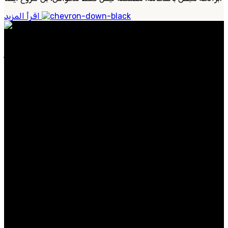
اقرأ المزيد
عطورنا مصنوعة من مكونات نادرة وفاخرة، وتجسد الأناقة
الخالدة والحس العصري. سواء كنت تبحث عن عطر مميز
للاستخدام اليومي.
الفئات الشائعة
الرجال
النساء
عطر
حصريات
روابط مفيدة
معلومات عنا
اتصل بنا
التوصيل
المدونة
متوفر على: