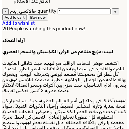
الدفع عند الاستلام
جالاكسي إيدج quantity
Add to cart
Buy now
Add to wishlist
20
People watching this product now!
آراء العملاء
لبيب: مزيج متناغم من الرقي الكلاسيكي والسحر العصري
اكتشف جوهر الفخامة الراقية مع
لبيب
، حيث تتلاقى المكونات
النادرة والفاخرة في سيمفونية من الأناقة الخالدة والتطور الحديث.
كل عطر في مجموعتنا مُصمم ليرتقي بتجربتك اليومية، ويغمرك
بهالة دائمة من الجمال والجاذبية. عطورنا مصممة لتلامس ذوق من
يقدرون أدق التفاصيل، حيث تمزج بين التراث وسحر الحداثة لابتكار
بصمة عطرية لا تُنسى تعكس تفرّدك.
لبيب
يأخذك في رحلة إلى أندر العوالم العطرية، حيث يتم اختيار كل
نفحة بعناية لإثارة المشاعر العميقة وإحياء الذكريات الثمينة. سواء
كنت تبحث عن دفء العطر الكلاسيكي أو غموض النفحات العصرية
المتطورة، فإن عطورنا تتجاوز العادي، لتجعل كل لحظة تجربة
مفعمة بالرقي والأناقة المطلقة. دلّل نفسك بعطر
لبيب
، واستمتع
برائحة تنبض بالفخامة، مصممة ليس فقط للحواس، بل للروح أيضًا.