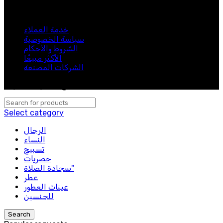
كن أول من يعرف. اشترك في النشرة الإخبارية اليوم
خدمة العملاء
سياسة الخصوصية
الشروط والأحكام
الأكثر مبيعًا
الشركات المصنعة
لبيب 2024. جميع الحقوق محفوظة.
Select category
الرجال
النساء
تسبيح
حصريات
سجادة الصلاة"
عطر
عينات العطور
للجنسين
Search