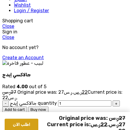
Wishlist
Login / Register
Shopping cart
Close
Sign in
Close
No account yet?
Create an Account
جالاكسي إيدج
Rated
4.00
out of 5
Current price is:
22
ر.س
Original price was: 27ر.س.
27
ر.س
22ر.س.
جالاكسي إيدج quantity
Add to cart
Buy now
Add to wishlist
27
ر.س
Original price was:
Menu
27ر.س.
22
ر.س
Current price is:
اطلب الآن
Wishlist