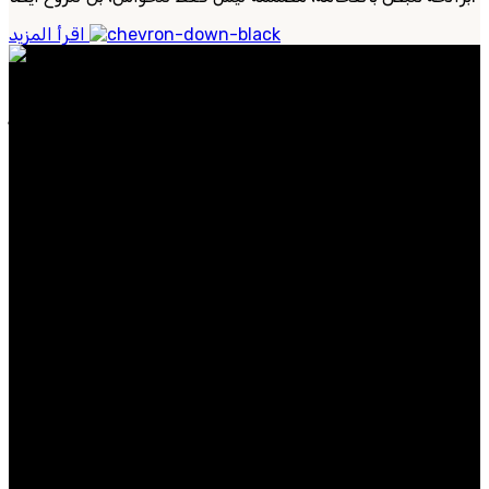
اقرأ المزيد
عطورنا مصنوعة من مكونات نادرة وفاخرة، وتجسد الأناقة
الخالدة والحس العصري. سواء كنت تبحث عن عطر مميز
للاستخدام اليومي.
الفئات الشائعة
الرجال
النساء
عطر
حصريات
روابط مفيدة
معلومات عنا
اتصل بنا
التوصيل
المدونة
متوفر على: