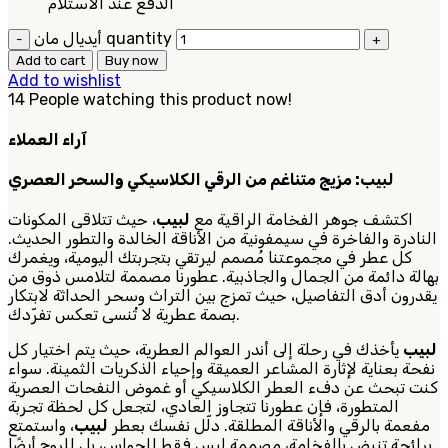
الدفع عند الاستلام
أيديال مان quantity
Add to cart
Buy now
Add to wishlist
14
People watching this product now!
آراء العملاء
لبيب: مزيج متناغم من الرقي الكلاسيكي والسحر العصري
اكتشف جوهر الفخامة الراقية مع
لبيب
، حيث تتلاقى المكونات
النادرة والفاخرة في سيمفونية من الأناقة الخالدة والتطور الحديث.
كل عطر في مجموعتنا مُصمم ليرتقي بتجربتك اليومية، ويغمرك
بهالة دائمة من الجمال والجاذبية. عطورنا مصممة لتلامس ذوق من
يقدرون أدق التفاصيل، حيث تمزج بين التراث وسحر الحداثة لابتكار
بصمة عطرية لا تُنسى تعكس تفرّدك.
لبيب
يأخذك في رحلة إلى أندر العوالم العطرية، حيث يتم اختيار كل
نفحة بعناية لإثارة المشاعر العميقة وإحياء الذكريات الثمينة. سواء
كنت تبحث عن دفء العطر الكلاسيكي أو غموض النفحات العصرية
المتطورة، فإن عطورنا تتجاوز العادي، لتجعل كل لحظة تجربة
مفعمة بالرقي والأناقة المطلقة. دلّل نفسك بعطر
لبيب
، واستمتع
برائحة تنبض بالفخامة، مصممة ليس فقط للحواس، بل للروح أيضًا.