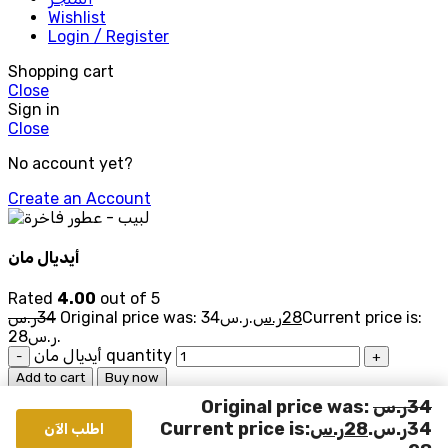
Wishlist
Login / Register
Shopping cart
Close
Sign in
Close
No account yet?
Create an Account
أيديال مان
Rated
4.00
out of 5
Current price is:
28
ر.س
Original price was: 34ر.س.
34
ر.س
28ر.س.
أيديال مان quantity
Add to cart
Buy now
Add to wishlist
34
ر.س
Original price was:
Menu
34ر.س.
28
ر.س
Current price is:
اطلب الآن
Wishlist