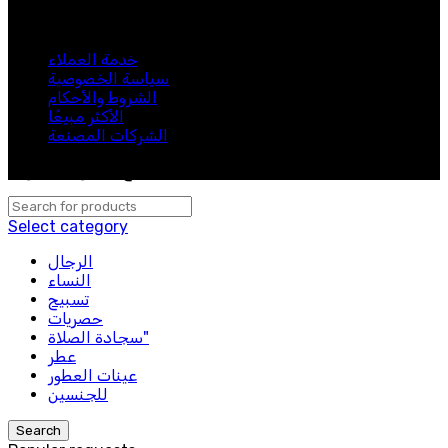
كن أول من يعرف. اشترك في النشرة الإخبارية اليوم
خدمة العملاء
سياسة الخصوصية
الشروط والأحكام
الأكثر مبيعًا
الشركات المصنعة
لبيب 2024. جميع الحقوق محفوظة.
Select category
الرجال
النساء
تسبيح
حصريات
سجادة الصلاة"
عطر
عينات العطور
للجنسين
Search