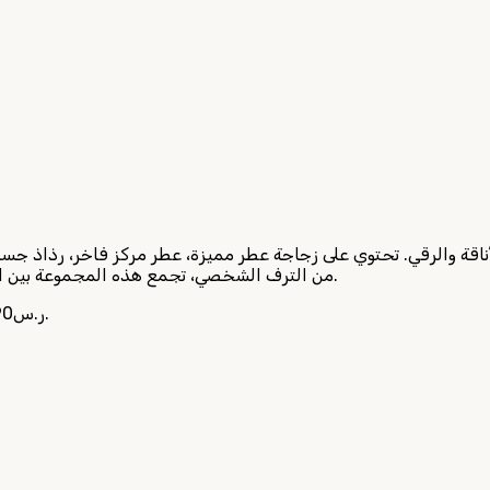
ة والرقي. تحتوي على زجاجة عطر مميزة، عطر مركز فاخر، رذاذ جسم م
من الترف الشخصي، تجمع هذه المجموعة بين العطور الخالدة والإكسسوارات الأنيقة لتمنحك تجربة استثنائية راقية.
Current price is: 90ر.س.