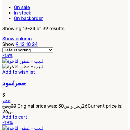
On sale
In stock
On backorder
Showing 13–24 of 39 results
Show column
Show
9
12
18
24
-13%
Add to wishlist
حجرأسود
3
عطر
ر.س
30
Original price was: 30ر.س.
ر.س
26
Current price is:
26ر.س.
Add to cart
-18%