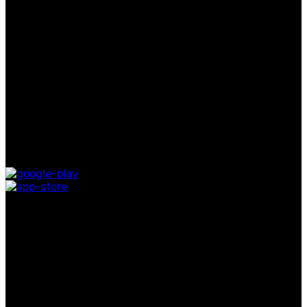
عطر
حصريات
روابط مفيدة
معلومات عنا
اتصل بنا
التوصيل
المدونة
متوفر على:
روابط التواصل الاجتماعي
اشترك في نشرتنا الإخبارية
كن أول من يعرف. اشترك في النشرة الإخبارية اليوم
لبيب 2024. جميع الحقوق محفوظة.