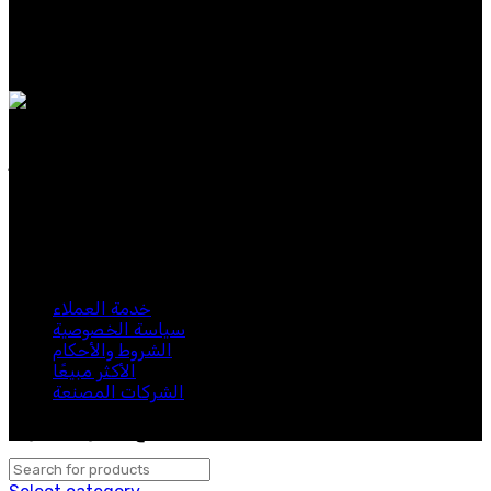
الرجال
النساء
عطر
حصريات
عطورنا مصنوعة من مكونات نادرة وفاخرة، وتجسد الأناقة
الخالدة والحس العصري. سواء كنت تبحث عن عطر مميز
للاستخدام اليومي.
اشترك في نشرتنا الإخبارية
كن أول من يعرف. اشترك في النشرة الإخبارية اليوم
خدمة العملاء
سياسة الخصوصية
الشروط والأحكام
الأكثر مبيعًا
الشركات المصنعة
لبيب 2024. جميع الحقوق محفوظة.