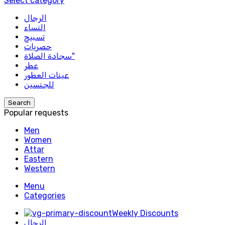
Select category
الرجال
النساء
تسبيح
حصريات
سجادة الصلاة"
عطر
عينات العطور
للجنسين
Search
Popular requests
Men
Women
Attar
Eastern
Western
Menu
Categories
Weekly Discounts
الرجال