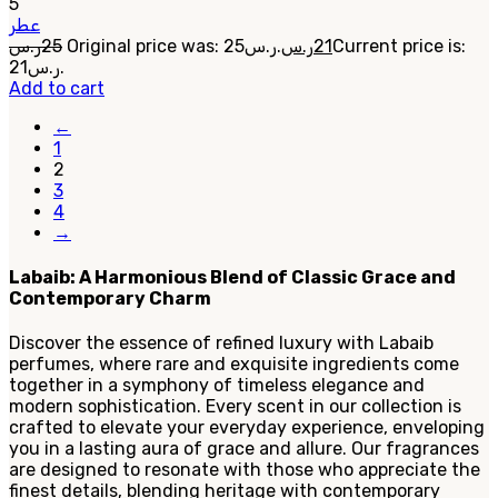
5
عطر
ر.س
25
Original price was: 25ر.س.
ر.س
21
Current price is:
21ر.س.
Add to cart
←
1
2
3
4
→
Labaib: A Harmonious Blend of Classic Grace and
Contemporary Charm
Discover the essence of refined luxury with Labaib
perfumes, where rare and exquisite ingredients come
together in a symphony of timeless elegance and
modern sophistication. Every scent in our collection is
crafted to elevate your everyday experience, enveloping
you in a lasting aura of grace and allure. Our fragrances
are designed to resonate with those who appreciate the
finest details, blending heritage with contemporary